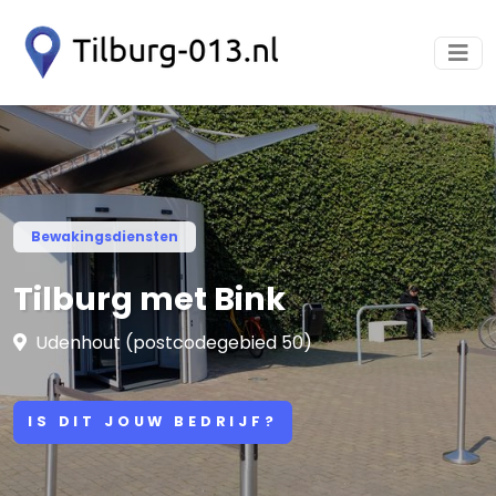
Bewakingsdiensten
Tilburg met Bink
Udenhout (postcodegebied 50)
IS DIT JOUW BEDRIJF?