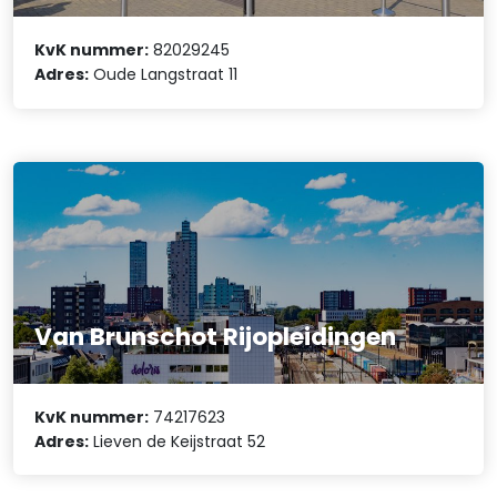
KvK nummer:
82029245
Adres:
Oude Langstraat 11
Van Brunschot Rijopleidingen
KvK nummer:
74217623
Adres:
Lieven de Keijstraat 52