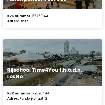
KvK nummer:
57760144
Adres:
Dieze 63
Rijschool Time4You t.h.o.d.n.
LesGo
KvK nummer:
72620498
Adres:
Randwijkstraat 12