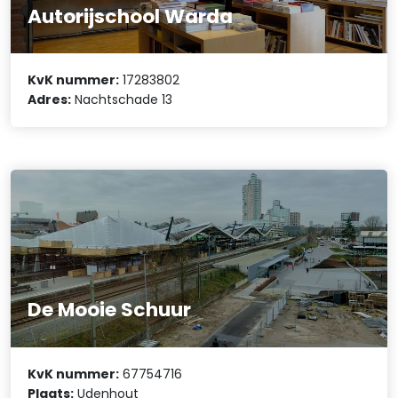
Autorijschool Warda
KvK nummer:
17283802
Adres:
Nachtschade 13
De Mooie Schuur
KvK nummer:
67754716
Plaats:
Udenhout