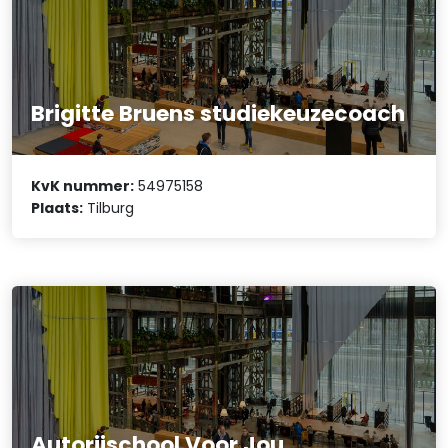
Brigitte Bruens studiekeuzecoach
KvK nummer:
54975158
Plaats:
Tilburg
Autorijschool Voor Jou