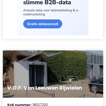
V.O.F. Van Leeuwen Rijwielen
KvK nummer:
18027220