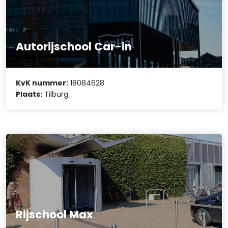
Autorijschool Car-in
KvK nummer:
18084628
Plaats:
Tilburg
Rijschool Max