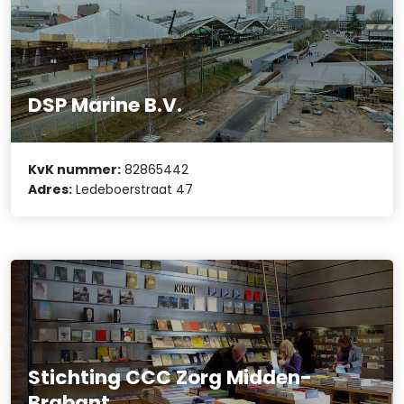
DSP Marine B.V.
KvK nummer:
82865442
Adres:
Ledeboerstraat 47
Stichting CCC Zorg Midden-
Brabant