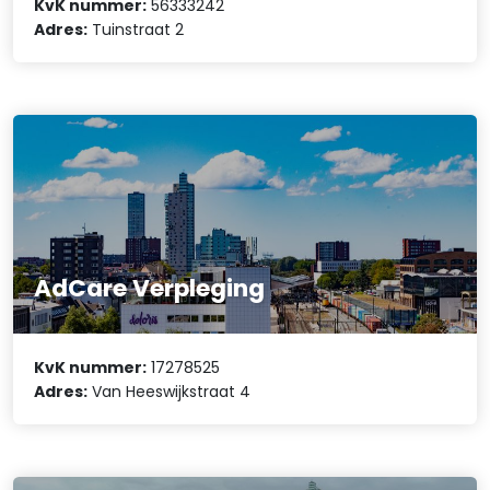
KvK nummer:
56333242
Adres:
Tuinstraat 2
AdCare Verpleging
KvK nummer:
17278525
Adres:
Van Heeswijkstraat 4