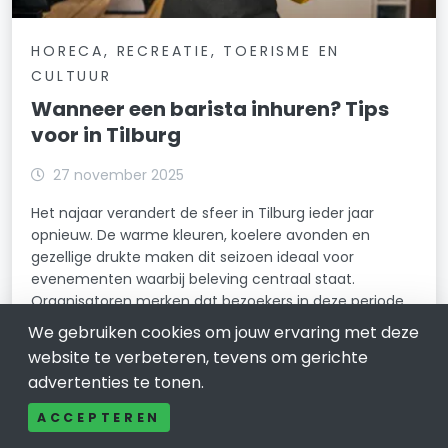
HORECA, RECREATIE, TOERISME EN
CULTUUR
Wanneer een barista inhuren? Tips
voor in Tilburg
27 november 2025
Het najaar verandert de sfeer in Tilburg ieder jaar
opnieuw. De warme kleuren, koelere avonden en
gezellige drukte maken dit seizoen ideaal voor
evenementen waarbij beleving centraal staat.
Organisatoren merken dat bezoekers in deze periode
graag opw
We gebruiken cookies om jouw ervaring met deze
website te verbeteren, tevens om gerichte
LEES VERDER
advertenties te tonen.
ACCEPTEREN