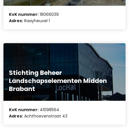
KvK nummer:
18066039
Adres:
Raayheuvel 1
Stichting Beheer
Landschapselementen Midden
Brabant
KvK nummer:
41098564
Adres:
Achthoevenstraat 43