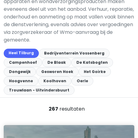
apparaten en wondverzorgingsproducten maken
eveneens deel uit van het aanbod. Verhuur, reparatie,
onderhoud en aanmeting op maat vallen vaak binnen
de dienstverlening, evenals advies over vergoedingen
via zorgverzekeraar of Wmo-aanvraag bij de
gemeente.
Heel Tilburg
Bedrijventerrein Vossenberg
Campenhoef
De Blaak
De Katsbogten
Dongewijk
Gesworen Hoek
Het Goirke
Hoogvenne
Koolhoven
Oerle
Trouwlaan - Uitvindersbuurt
267
resultaten