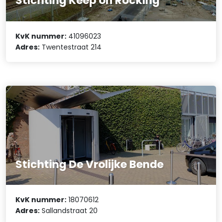
Stichting Keep on Rocking
KvK nummer:
41096023
Adres:
Twentestraat 214
Stichting De Vrolijke Bende
KvK nummer:
18070612
Adres:
Sallandstraat 20