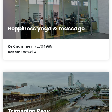
Heppiness yoga & massage
KvK nummer:
72704985
Adres:
Koewei 4
Trimsalon Resy