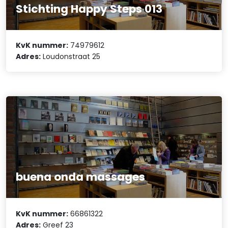
Stichting Happy Steps 013
KvK nummer:
74979612
Adres:
Loudonstraat 25
buena onda massages
KvK nummer:
66861322
Adres:
Greef 23