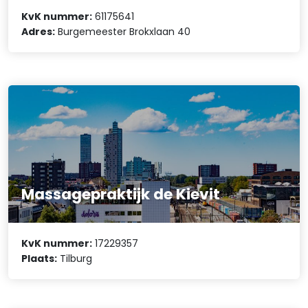
KvK nummer:
61175641
Adres:
Burgemeester Brokxlaan 40
Massagepraktijk de Kievit
KvK nummer:
17229357
Plaats:
Tilburg