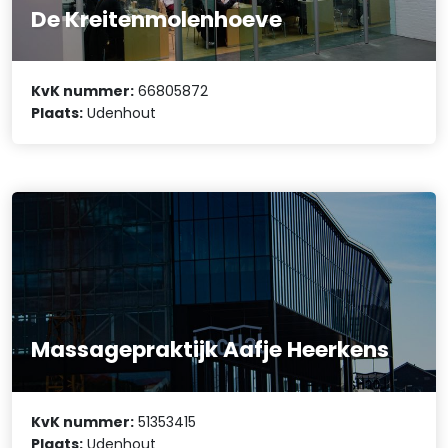
De Kreitenmolenhoeve
KvK nummer:
66805872
Plaats:
Udenhout
Massagepraktijk Aafje Heerkens
KvK nummer:
51353415
Plaats:
Udenhout