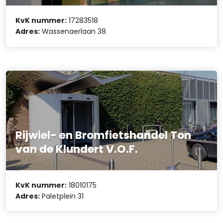
KvK nummer:
17283518
Adres:
Wassenaerlaan 38
Rijwiel- en Bromfietshandel Ton
van de Klundert V.O.F.
KvK nummer:
18010175
Adres:
Paletplein 31