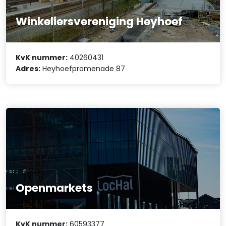
Winkeliersvereniging Heyhoef
KvK nummer:
40260431
Adres:
Heyhoefpromenade 87
Openmarkets
KvK nummer:
60593377