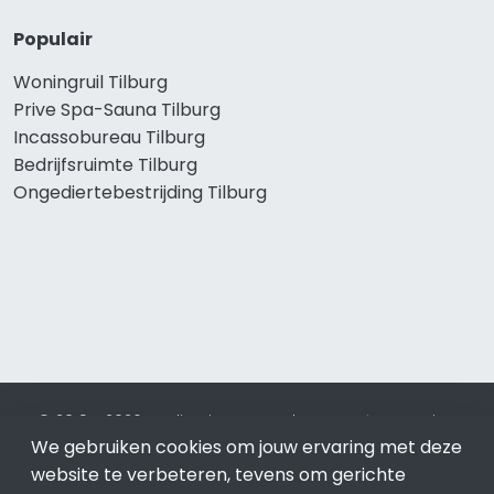
Populair
Woningruil Tilburg
Prive Spa-Sauna Tilburg
Incassobureau Tilburg
Bedrijfsruimte Tilburg
Ongediertebestrijding Tilburg
© 2019 - 2026 Realisatie en SEO door
SEO-bureau
Lion
Internet. Betaal alleen voor bewezen resultaten?
SEO
We gebruiken cookies om jouw ervaring met deze
optimalisatie No Cure No Pay
.
Tilburg
is onderdeel van Lion
website te verbeteren, tevens om gerichte
Internet.