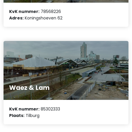
KvK nummer:
78568226
Adres:
Koningshoeven 62
Waez & Lam
KvK nummer:
85302333
Plaats:
Tilburg