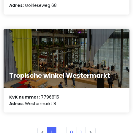
Adres:
Goirleseweg 68
Tropische winkel Westermarkt
KvK nummer:
77968115
Adres:
Westermarkt 8
1
...
0
1