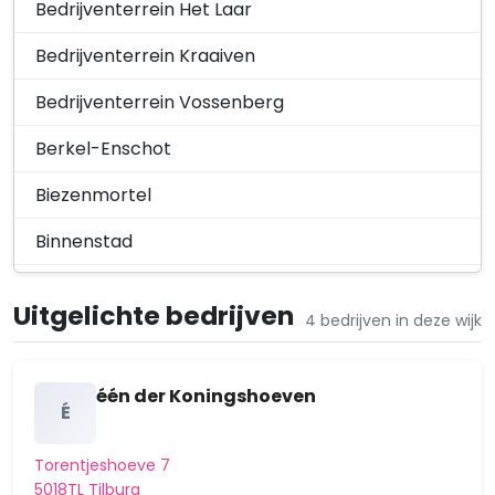
Bedrijventerrein Het Laar
Bedrijventerrein Kraaiven
Bedrijventerrein Vossenberg
Berkel-Enschot
Biezenmortel
Binnenstad
Bosscheweg
Uitgelichte bedrijven
4 bedrijven in deze wijk
Bouwmeester
Broekhoven
één der Koningshoeven
É
Buitengebied Tilburg Noord-Oost
Torentjeshoeve 7
Buitengebied Tilburg Noord-West
5018TL Tilburg