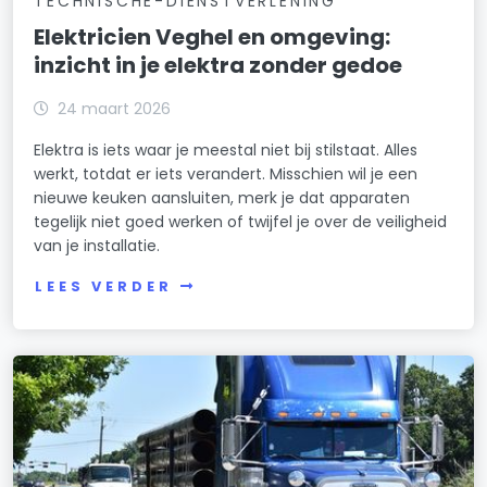
TECHNISCHE-DIENSTVERLENING
Elektricien Veghel en omgeving:
Wandelbos Noord
inzicht in je elektra zonder gedoe
Wandelbos Zuid
24 maart 2026
Witbrant
Elektra is iets waar je meestal niet bij stilstaat. Alles
werkt, totdat er iets verandert. Misschien wil je een
Zorgvlied
nieuwe keuken aansluiten, merk je dat apparaten
tegelijk niet goed werken of twijfel je over de veiligheid
van je installatie.
LEES VERDER