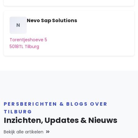
Dongewijk
Nevo Sap Solutions
Fatima
N
Gesworen Hoek
Torentjeshoeve 5
5018TL Tilburg
Groenewoud
Groeseind-Hoefstraat
Heerevelden
Heikant
Het Goirke
PERSBERICHTEN & BLOGS OVER
TILBURG
Het Zand
Inzichten, Updates & Nieuws
Heyhoef
Bekijk alle artikelen