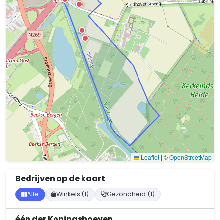
Leaflet
|
©
OpenStreetMap
Bedrijven op de kaart
Alle
Winkels (1)
Gezondheid (1)
één der Koningshoeven