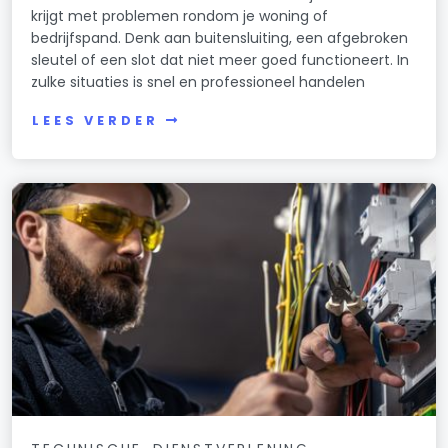
krijgt met problemen rondom je woning of
Oerle
bedrijfspand. Denk aan buitensluiting, een afgebroken
sleutel of een slot dat niet meer goed functioneert. In
Quirijnstok
zulke situaties is snel en professioneel handelen
Sint Anna
LEES VERDER
Spoorzone Noord
Spoorzone Zuid
Stappegoor
Stokhasselt
Theresia
Trouwlaan - Uitvindersbuurt
Tuindorp De Kievit
Udenhout