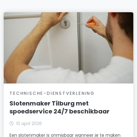
Hoogvenne
Huibeven
Ind.terrein Loven
Jeruzalem
Kanaalzone
Koolhoven
Korvel
Leeuwerik
TECHNISCHE-DIENSTVERLENING
Slotenmaker Tilburg met
Loven-Besterd
spoedservice 24/7 beschikbaar
Moerenburg
10 april 2026
Noordhoek
Een slotenmaker is onmisbaar wanneer je te maken