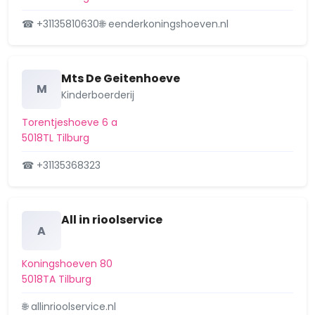
Buitengebied Tilburg Zuid-Oost
☎ +31135810630
🌐 eenderkoningshoeven.nl
Buitengebied Tilburg Zuid-West
Campenhoef
Mts De Geitenhoeve
M
Kinderboerderij
Dalem Noord
Torentjeshoeve 6 a
Dalem Zuid
5018TL Tilburg
De Blaak
☎ +31135368323
De Hasselt
All in rioolservice
De Katsbogten
A
De Leij
Koningshoeven 80
5018TA Tilburg
De Oude Warande
🌐 allinrioolservice.nl
De Reit