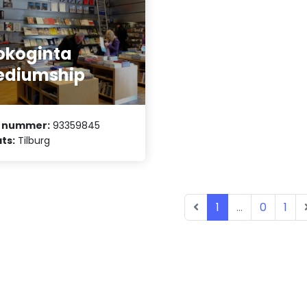
okoginta
ediumship
 nummer:
93359845
ts:
Tilburg
1
...
0
1