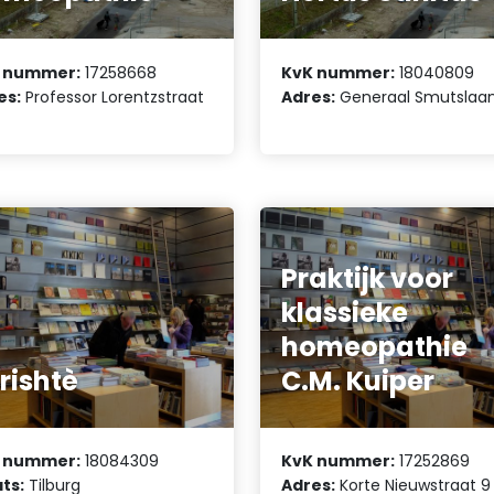
 nummer:
17258668
KvK nummer:
18040809
es:
Professor Lorentzstraat
Adres:
Generaal Smutslaa
Praktijk voor
klassieke
homeopathie
rishtè
C.M. Kuiper
 nummer:
18084309
KvK nummer:
17252869
ts:
Tilburg
Adres:
Korte Nieuwstraat 9