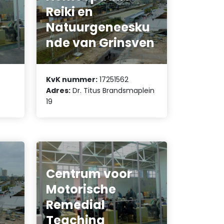
Reiki en
Natuurgeneesku
nde van Grinsven
KvK nummer:
17251562
Adres:
Dr. Titus Brandsmaplein
19
Centrum voor
Motorische
Remedial
Teaching