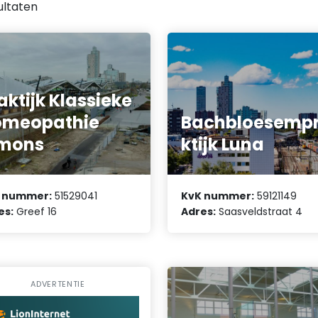
ultaten
aktijk Klassieke
omeopathie
Bachbloesemp
imons
ktijk Luna
 nummer:
51529041
KvK nummer:
59121149
es:
Greef 16
Adres:
Saasveldstraat 4
ADVERTENTIE