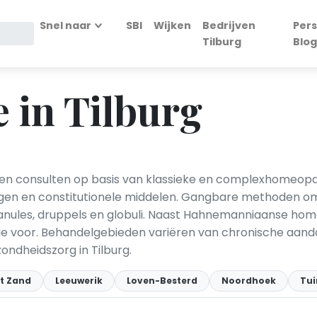
Snel naar
SBI
Wijken
Bedrijven
Pers
Tilburg
Blog
 in Tilburg
den consulten op basis van klassieke en complexhomeopa
ngen en constitutionele middelen. Gangbare methoden 
granules, druppels en globuli. Naast Hahnemanniaanse ho
e voor. Behandelgebieden variëren van chronische aando
ondheidszorg in Tilburg.
t Zand
Leeuwerik
Loven-Besterd
Noordhoek
Tui