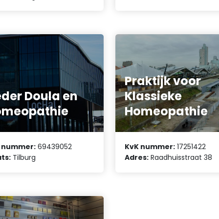
Praktijk voor
der Doula en
Klassieke
omeopathie
Homeopathie
 nummer:
69439052
KvK nummer:
17251422
ts:
Tilburg
Adres:
Raadhuisstraat 38