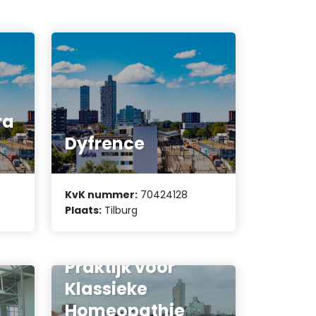
ra
Dyfrence
KvK nummer:
70424128
Plaats:
Tilburg
Praktijk voor
Klassieke
Homeopathie