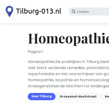
Zoek
op
bedrijfsnaam
of
Homeopathie
KvK
nummer
Pagina 1
Homeopathische praktijken in Tilburg bie
met sterk verdunde remedies, potentiëri
repertorisatie en het voorschrijven van 
homeopathie, isopathie en homotoxicologi
stressgerelateerde klachten tot kindergez
Heel Tilburg
Groeseind-Hoefstraat
He