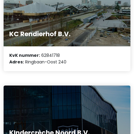
KC Rendierhof B.V.
KvK nummer:
62841718
Adres:
Ringbaan-Oost 240
KIndercrèche Noord B.V.