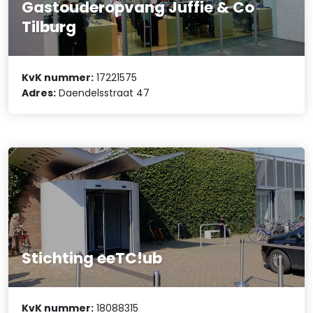
Gastouderopvang Juffie & Co
Tilburg
KvK nummer:
17221575
Adres:
Daendelsstraat 47
Stichting eeTC!ub
KvK nummer:
18088315