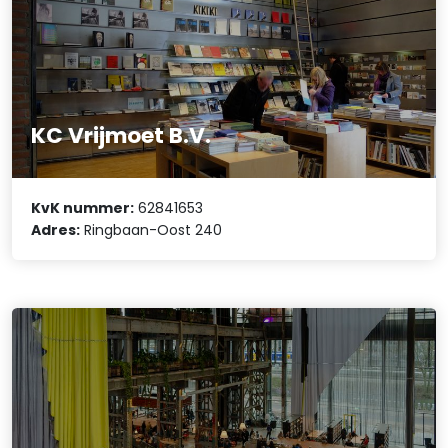
KC Vrijmoet B.V.
KvK nummer:
62841653
Adres:
Ringbaan-Oost 240