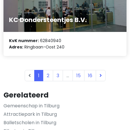
KC Dondersteentjes B.V.
KvK nummer:
62840940
Adres:
Ringbaan-Oost 240
1
2
3
...
15
16
Gerelateerd
Gemeenschap in Tilburg
Attractiepark in Tilburg
Balletscholen in Tilburg