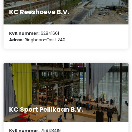
KC Reeshoeve B.V.
KvK nummer:
62841661
Adres:
Ringbaan-Oost 240
KC Sport Pellikaan B.V.
KvK nummer:
75948419