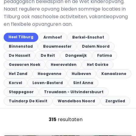
pedagogisch beleidsplan en de Wet kinderopvang.
Naast reguliere opvang bieden sommige locaties in
Tilburg ook naschoolse activiteiten, vakantieopvang
en flexibele opvanguren aan.
Heel Tilburg
Armhoef
Berkel-Enschot
Binnenstad
Bouwmeester
Dalem Noord
De Hasselt
De Reit
Dongewijk
Fatima
Gesworen Hoek
Heerevelden
Het Goirke
Het Zand
Hoogvenne
Huibeven
Kanaalzone
Korvel
Loven-Besterd
Sint Anna
Stappegoor
Trouwlaan - Uitvindersbuurt
Tuindorp De Kievit
Wandelbos Noord
Zorgvlied
315
resultaten