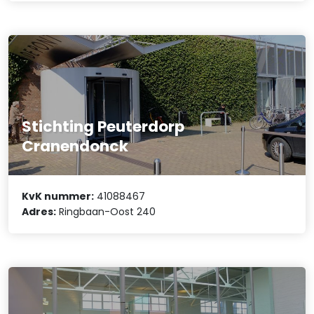
Stichting Peuterdorp
Cranendonck
KvK nummer:
41088467
Adres:
Ringbaan-Oost 240