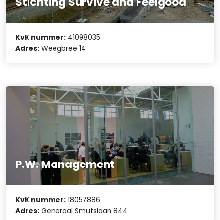
Stichting Survive and Feelgood
KvK nummer:
41098035
Adres:
Weegbree 14
P.W. Management
KvK nummer:
18057886
Adres:
Generaal Smutslaan 844