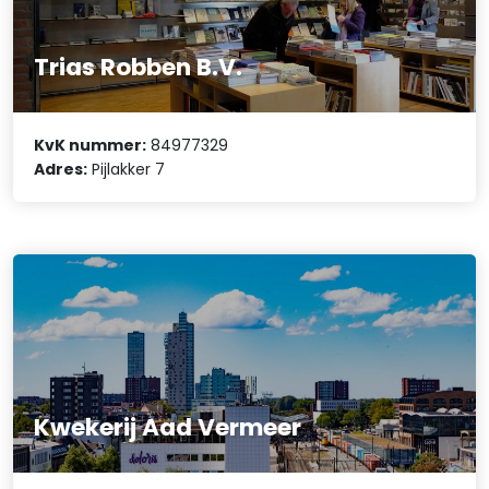
Trias Robben B.V.
KvK nummer:
84977329
Adres:
Pijlakker 7
Kwekerij Aad Vermeer