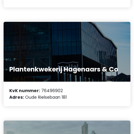
Plantenkwekerij Hagenaars & Co
KvK nummer:
76496902
Adres:
Oude Rielsebaan 181