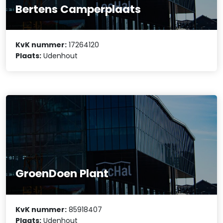
Bertens Camperplaats
KvK nummer:
17264120
Plaats:
Udenhout
GroenDoen Plant
KvK nummer:
85918407
Plaats:
Udenhout