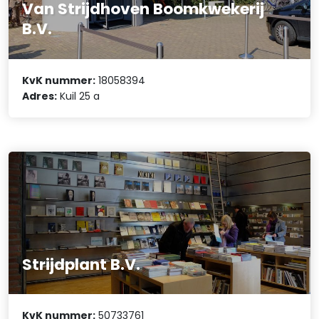
Van Strijdhoven Boomkwekerij
B.V.
KvK nummer:
18058394
Adres:
Kuil 25 a
Strijdplant B.V.
KvK nummer:
50733761