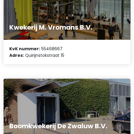
Kwekerij M. Vromans B.V.
KvK nummer:
55468667
Adres:
Quirijnstokstraat 15
Boomkwekerij De Zwaluw B.V.