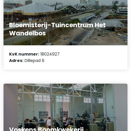
Bloemisterij-Tuincentrum Het
Wandelbos
KvK nummer:
18024927
Adres:
Dillepad 6
Voskens Boomkwekerij