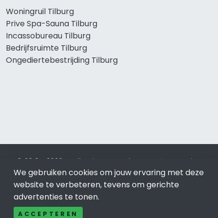
Woningruil Tilburg
Prive Spa-Sauna Tilburg
Incassobureau Tilburg
Bedrijfsruimte Tilburg
Ongediertebestrijding Tilburg
© 2019 - 2026 Realisatie en SEO door
SEO-bureau
Lion
We gebruiken cookies om jouw ervaring met deze
Internet. Betaal alleen voor bewezen resultaten?
SEO
optimalisatie No Cure No Pay
.
Tilburg
is onderdeel van Lion
website te verbeteren, tevens om gerichte
Internet.
advertenties te tonen.
Beeldcredits
ACCEPTEREN