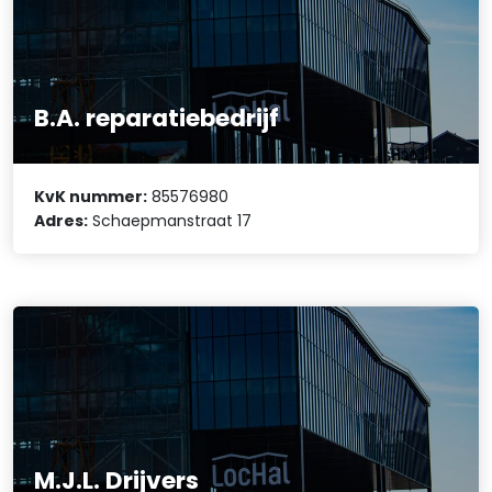
B.A. reparatiebedrijf
KvK nummer:
85576980
Adres:
Schaepmanstraat 17
M.J.L. Drijvers