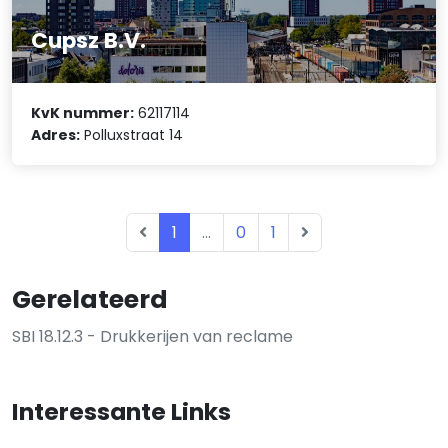
Cupsz B.V.
KvK nummer:
62117114
Adres:
Polluxstraat 14
1
...
0
1
Gerelateerd
SBI 18.12.3 - Drukkerijen van reclame
Interessante Links