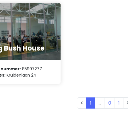
g Bush House
 nummer:
85997277
es:
Kruidenlaan 24
1
...
0
1