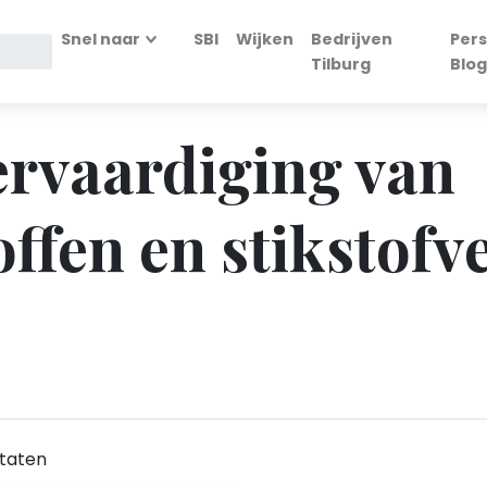
Snel naar
SBI
Wijken
Bedrijven
Pers
Tilburg
Blog
Vervaardiging van
ffen en stikstofv
taten