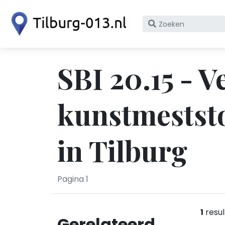
Zoek
op
bedrijfsnaam
of
SBI 20.15 - 
KvK
nummer
kunstmeststo
in Tilburg
Pagina 1
1
resul
Gerelateerd