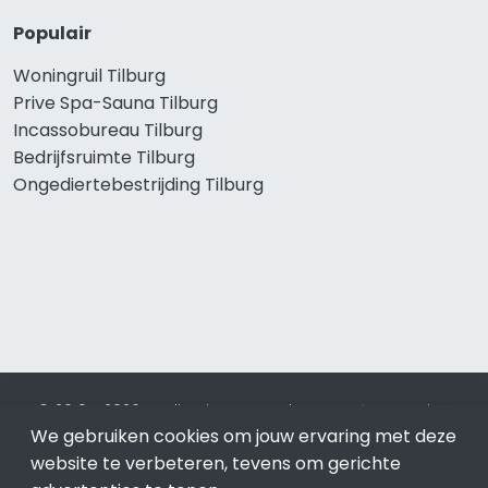
Populair
Woningruil Tilburg
Prive Spa-Sauna Tilburg
Incassobureau Tilburg
Bedrijfsruimte Tilburg
Ongediertebestrijding Tilburg
© 2019 - 2026 Realisatie en SEO door
SEO-bureau
Lion
We gebruiken cookies om jouw ervaring met deze
Internet. Betaal alleen voor bewezen resultaten?
SEO
optimalisatie No Cure No Pay
.
Tilburg
is onderdeel van Lion
website te verbeteren, tevens om gerichte
Internet.