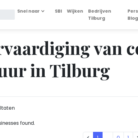
Snel naar
SBI
Wijken
Bedrijven
Pers
Tilburg
Blog
ervaardiging van 
ur in Tilburg
ltaten
inesses found.
1
...
0
1