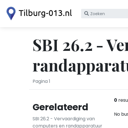
Zoek
op
bedrijfsnaam
of
SBI 26.2 - V
KvK
nummer
randapparatu
Pagina 1
0
resu
Gerelateerd
No bus
SBI 26.2 - Vervaardiging van
computers en randapparatuur