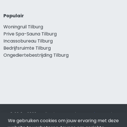
Populair
Woningruil Tilburg
Prive Spa-Sauna Tilburg
Incassobureau Tilburg
Bedrijfsruimte Tilburg
Ongediertebestrijding Tilburg
© 2019 - 2026 Realisatie en SEO door
SEO-bureau
Lion
We gebruiken cookies om jouw ervaring met deze
Internet. Betaal alleen voor bewezen resultaten?
SEO
optimalisatie No Cure No Pay
.
Tilburg
is onderdeel van Lion