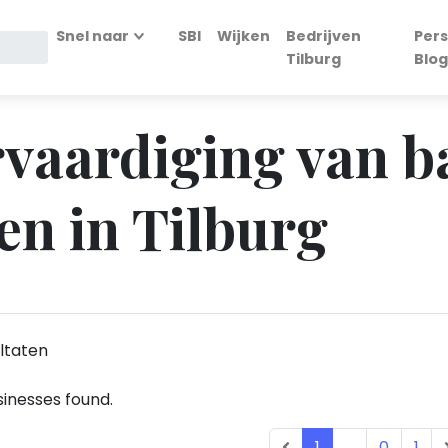
Snel naar
SBI
Wijken
Bedrijven
Pers
Tilburg
Blog
rvaardiging van b
n in Tilburg
ltaten
inesses found.
1
...
0
1