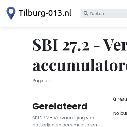
Zoek
op
bedrijfsnaam
of
SBI 27.2 - Ve
KvK
nummer
accumulatore
Pagina 1
0
resu
Gerelateerd
No bus
SBI 27.2 - Vervaardiging van
batterijen en accumulatoren