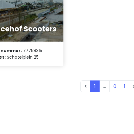
cehof Scooters
 nummer:
77758315
es:
Schotelplein 25
1
...
0
1