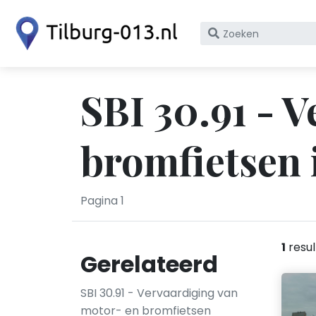
Zoek
op
bedrijfsnaam
of
SBI 30.91 - 
KvK
nummer
bromfietsen 
Pagina 1
1
resul
Gerelateerd
SBI 30.91 - Vervaardiging van
motor- en bromfietsen