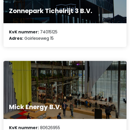
Zonnepark Tichelrijt 3 B.V.
KvK nummer:
74015125
Adres:
Goirleseweg 15
Mick Energy B.V.
KvK nummer:
80626955