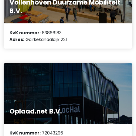
Vollenhoven Duurzame Mobiliteit
B.V.
KvK nummer:
83866183
Adres:
Goirkekanaaldijk 221
Oplaad.net B.V.
KvK nummer:
72043296