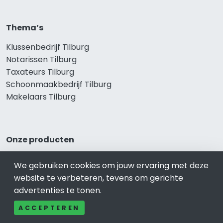
Thema’s
Klussenbedrijf Tilburg
Notarissen Tilburg
Taxateurs Tilburg
Schoonmaakbedrijf Tilburg
Makelaars Tilburg
Onze producten
Keuken Tilburg
We gebruiken cookies om jouw ervaring met deze
Vca Tilburg
website te verbeteren, tevens om gerichte
Kledingwinkel Tilburg
advertenties te tonen.
Website laten maken Tilburg
Sportschool Tilburg
ACCEPTEREN