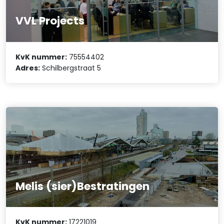
VVL Projects
KvK nummer:
75554402
Adres:
Schilbergstraat 5
Melis (sier)Bestratingen
KvK nummer:
17221019