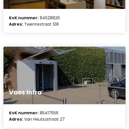
KvK nummer:
84528826
Adres:
Twentestraat 128
Vaes Infra
KvK nummer:
85417556
Adres:
Van Heutszstraat 27