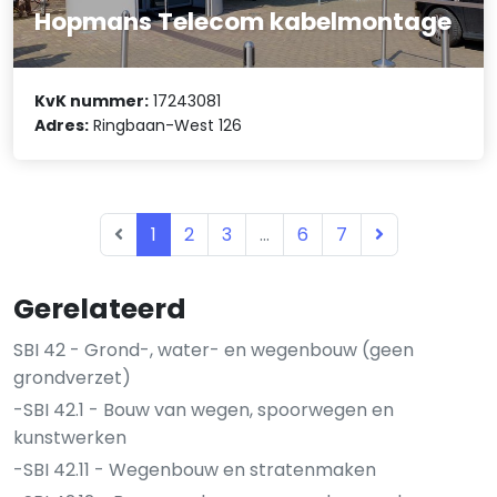
Hopmans Telecom kabelmontage
KvK nummer:
17243081
Adres:
Ringbaan-West 126
1
2
3
...
6
7
Gerelateerd
SBI 42 - Grond-, water- en wegenbouw (geen
grondverzet)
-SBI 42.1 - Bouw van wegen, spoorwegen en
kunstwerken
-SBI 42.11 - Wegenbouw en stratenmaken