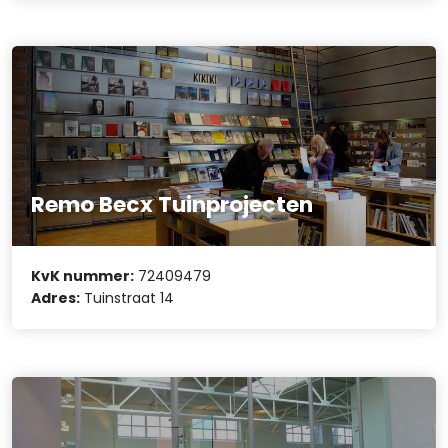
Remo Becx Tuinprojecten
KvK nummer:
72409479
Adres:
Tuinstraat 14