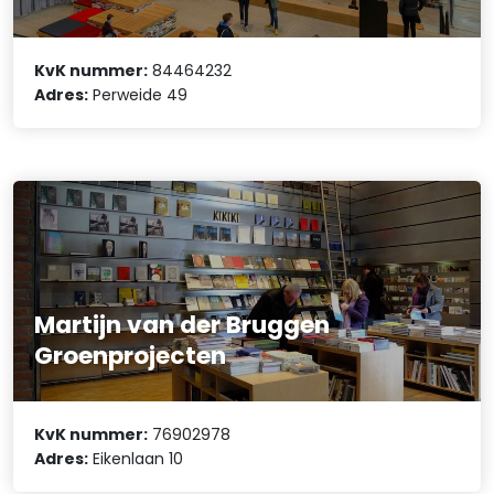
KvK nummer:
84464232
Adres:
Perweide 49
Martijn van der Bruggen
Groenprojecten
KvK nummer:
76902978
Adres:
Eikenlaan 10