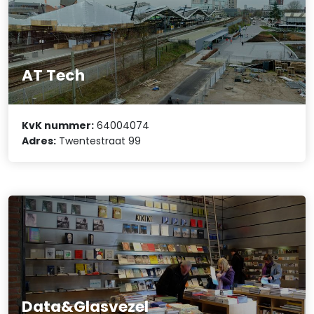
AT Tech
KvK nummer:
64004074
Adres:
Twentestraat 99
Data&Glasvezel