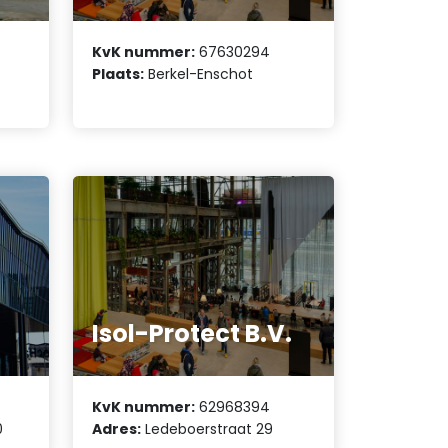
KvK nummer:
67630294
9
Plaats:
Berkel-Enschot
Isol-Protect B.V.
KvK nummer:
62968394
0
Adres:
Ledeboerstraat 29