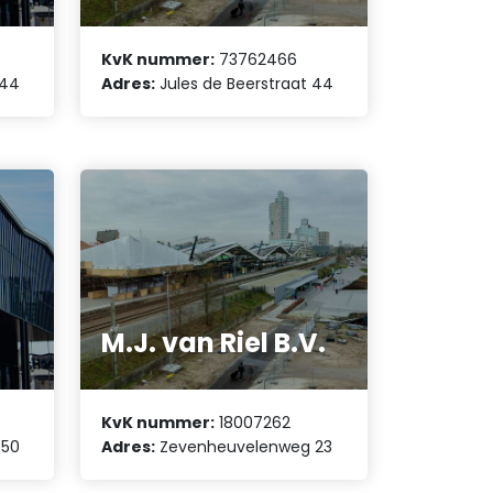
KvK nummer:
73762466
 44
Adres:
Jules de Beerstraat 44
e
M.J. van Riel B.V.
KvK nummer:
18007262
 50
Adres:
Zevenheuvelenweg 23