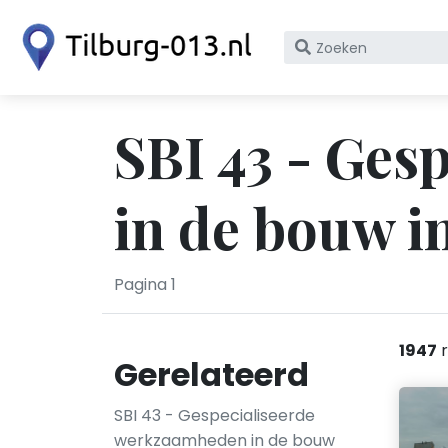
Zoek
op
bedrijfsnaam
of
SBI 43 - Ges
KvK
nummer
in de bouw i
Pagina 1
1947
r
Gerelateerd
SBI 43 - Gespecialiseerde
werkzaamheden in de bouw