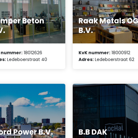
mper Beton
Raak Metals O
V.
B.V.
 nummer:
18012626
KvK nummer:
18000912
es:
Ledeboerstraat 40
Adres:
Ledeboerstraat 62
ord Power B.V.
B.B DAK