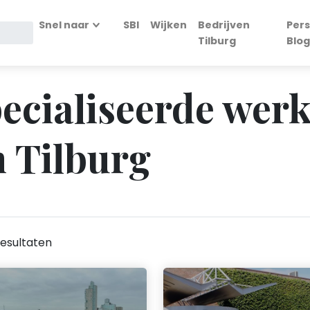
Snel naar
SBI
Wijken
Bedrijven
Pers
Tilburg
Blog
pecialiseerde we
n Tilburg
esultaten