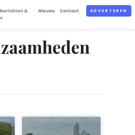
berichten &
Nieuws
Contact
ADVERTEREN
s
rkzaamheden