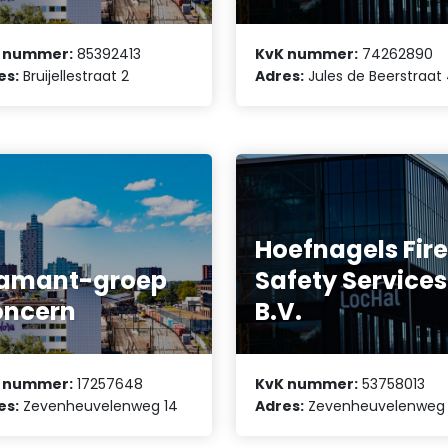
 nummer:
85392413
KvK nummer:
74262890
es:
Bruijellestraat 2
Adres:
Jules de Beerstraat
Hoefnagels Fir
iamant-groep
Safety Services
oncern
B.V.
 nummer:
17257648
KvK nummer:
53758013
es:
Zevenheuvelenweg 14
Adres:
Zevenheuvelenweg