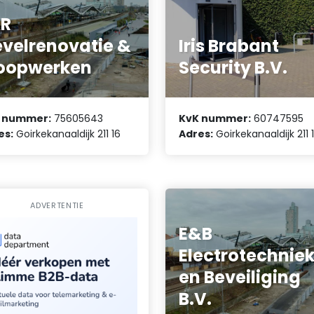
KR
velrenovatie &
Iris Brabant
oopwerken
Security B.V.
 nummer:
75605643
KvK nummer:
60747595
es:
Goirkekanaaldijk 211 16
Adres:
Goirkekanaaldijk 211 
ADVERTENTIE
E&B
Electrotechnie
en Beveiliging
B.V.