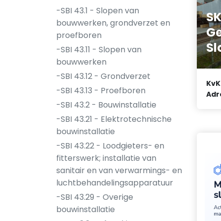
-SBI 43.1 - Slopen van
S
bouwwerken, grondverzet en
Ge
proefboren
Sl
-SBI 43.11 - Slopen van
bouwwerken
-SBI 43.12 - Grondverzet
KvK
-SBI 43.13 - Proefboren
Adr
-SBI 43.2 - Bouwinstallatie
-SBI 43.21 - Elektrotechnische
bouwinstallatie
-SBI 43.22 - Loodgieters- en
fitterswerk; installatie van
sanitair en van verwarmings- en
luchtbehandelingsapparatuur
-SBI 43.29 - Overige
bouwinstallatie