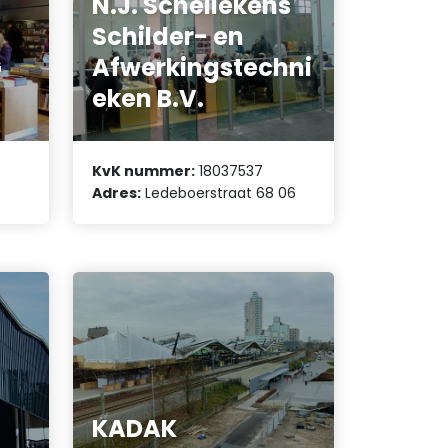
N.J. Schellekens
Schilder- en
G
Afwerkingstechni
eken B.V.
KvK nummer:
18037537
Adres:
Ledeboerstraat 68 06
KADAK