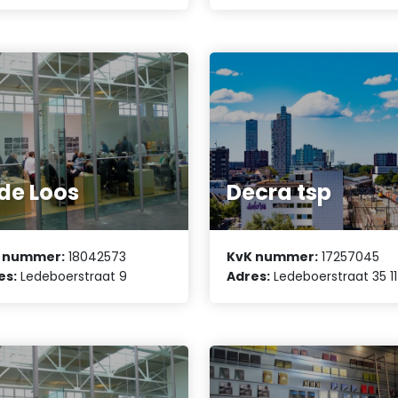
 de Loos
Decra tsp
 nummer:
18042573
KvK nummer:
17257045
es:
Ledeboerstraat 9
Adres:
Ledeboerstraat 35 11