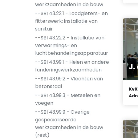
werkzaamheden in de bouw
--SBI 43.22.1 - Loodgieters- en
fitterswerk; installatie van
sanitair
--SBI 43.22.2 - Installatie van
verwarmings- en
luchtbehandelingsapparatuur
--SBI 43.99.1 - Heien en andere
J.
funderingswerkzaamheden
--SBI 43.99.2 - Vlechten van
betonstaal
KvK
--SBI 43.99.3 - Metselen en
Adr
voegen
--SBI 43.99.9 - Overige
gespecialiseerde
werkzaamheden in de bouw
(rest)