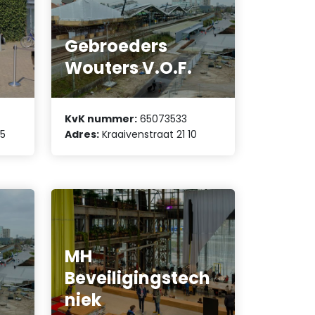
Gebroeders
Wouters V.O.F.
KvK nummer:
65073533
15
Adres:
Kraaivenstraat 21 10
k
MH
Beveiligingstech
niek