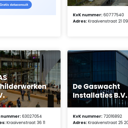
KvK nummer:
60777540
Adres:
Kraaivenstraat 21 0
AS
hilderwerken
De Gaswacht
V.
Installaties B.V.
 nummer:
63027054
KvK nummer:
72016892
es:
Kraaivenstraat 36 11
Adres:
Kraaivenstraat 25 2