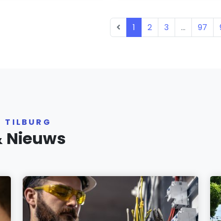
1
2
3
...
97
R TILBURG
& Nieuws