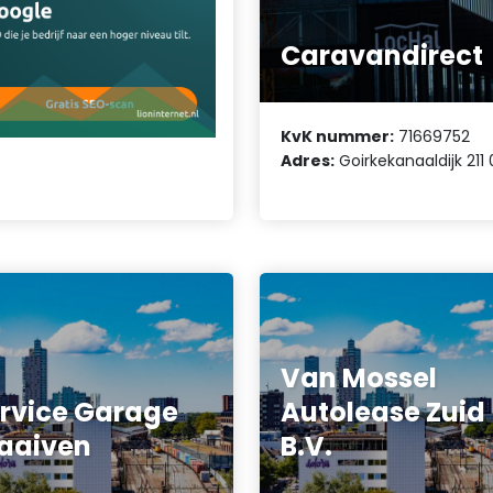
Caravandirect
KvK nummer:
71669752
Adres:
Goirkekanaaldijk 211
Van Mossel
rvice Garage
Autolease Zuid
aaiven
B.V.