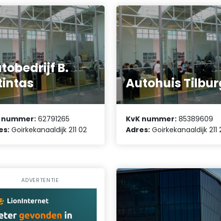
tobedrijf B.
tintas
Autohuis Tilbur
 nummer:
62791265
KvK nummer:
85389609
es:
Goirkekanaaldijk 211 02
Adres:
Goirkekanaaldijk 211 
ADVERTENTIE