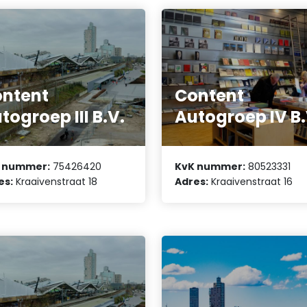
ntent
Content
togroep III B.V.
Autogroep IV B.
 nummer:
75426420
KvK nummer:
80523331
es:
Kraaivenstraat 18
Adres:
Kraaivenstraat 16