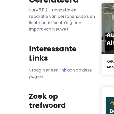
SBI 45.11.2 - Handel in en
reparatie van personenauto's en
lichte bedrijfsauto’s (geen
import van nieuwe)
Au
Al
Interessante
Links
KvK
Adr
Vraag hier een
link
aan op deze
pagina.
Zoek op
trefwoord