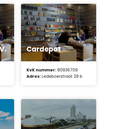
V.
Cardepot
KvK nummer:
80936709
Adres:
Ledeboerstraat 29 b