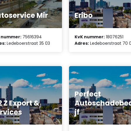
toservice Mir
Eribo
 nummer:
75616394
KvK nummer:
18076251
es:
Ledeboerstraat 35 03
Adres:
Ledeboerstraat 70 
Perfect
2 Z Export &
Autoschadebed
rvices
jf