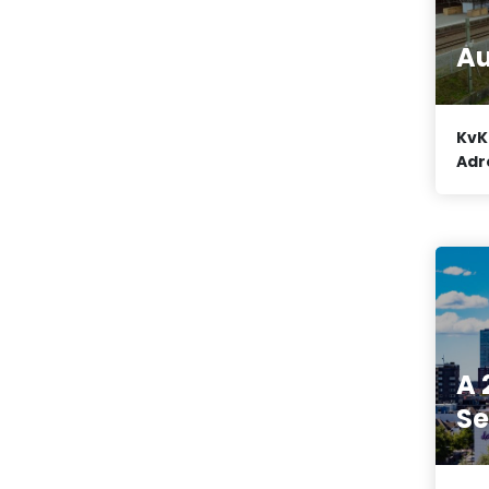
Au
KvK
Adr
A 
Se