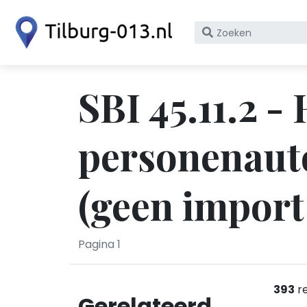
Zoek
op
bedrijfsnaam
of
SBI 45.11.2 -
KvK
nummer
personenauto'
(geen import
Pagina 1
393
re
Gerelateerd