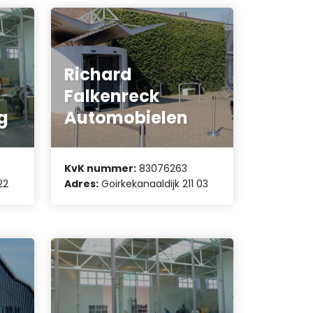
Richard
Falkenreck
g
Automobielen
KvK nummer:
83076263
22
Adres:
Goirkekanaaldijk 211 03