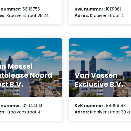
 nummer:
56116756
KvK nummer:
18131961
es:
Kraaivenstraat 25 24
Adres:
Kraaivenstraat 4
n Mossel
tolease Noord
Van Vossen
st B.V.
Exclusive B.V.
 nummer:
02044014
KvK nummer:
84099143
es:
Kraaivenstraat 4
Adres:
Kraaivenstraat 30 a