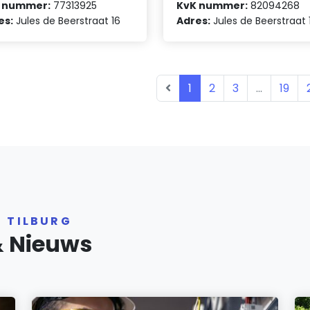
 nummer:
77313925
KvK nummer:
82094268
es:
Jules de Beerstraat 16
Adres:
Jules de Beerstraat 
1
2
3
...
19
R TILBURG
& Nieuws