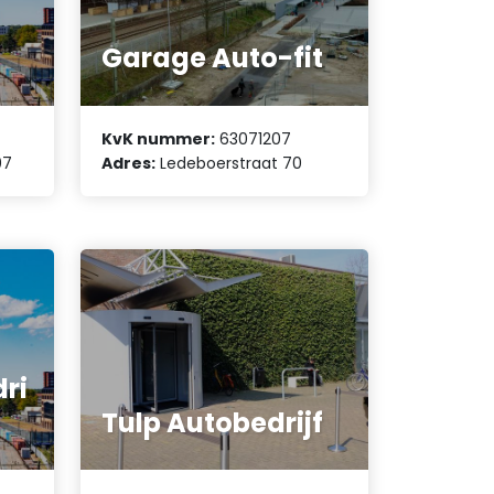
Garage Auto-fit
KvK nummer:
63071207
07
Adres:
Ledeboerstraat 70
ri
Tulp Autobedrijf