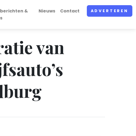
berichten &
Nieuws
Contact
ADVERTEREN
s
ratie van
jfsauto’s
ilburg