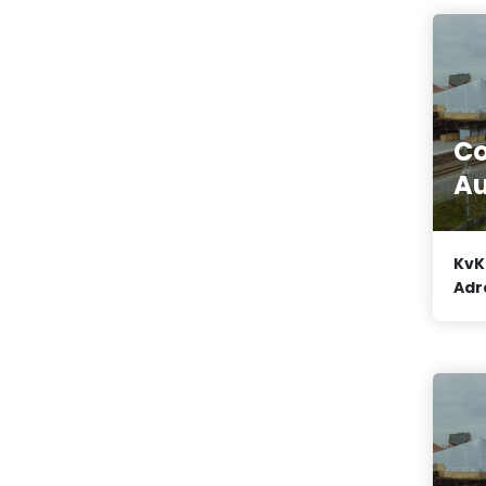
Co
Au
KvK
Adr