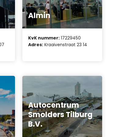
Almin
KvK nummer:
17229450
 07
Adres:
Kraaivenstraat 23 14
Autocentrum
Smolders Tilburg
B.V.