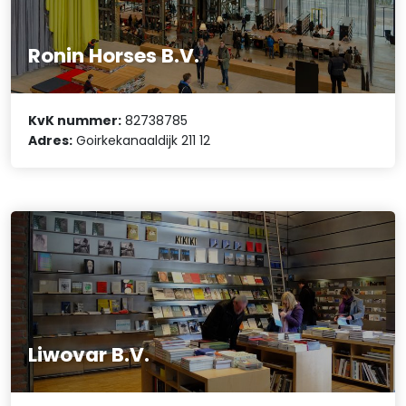
Ronin Horses B.V.
KvK nummer:
82738785
Adres:
Goirkekanaaldijk 211 12
Liwovar B.V.