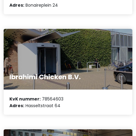
Adres:
Bonaireplein 24
Ibrahimi Chicken B.V.
KvK nummer:
78564603
Adres:
Hasseltstraat 64