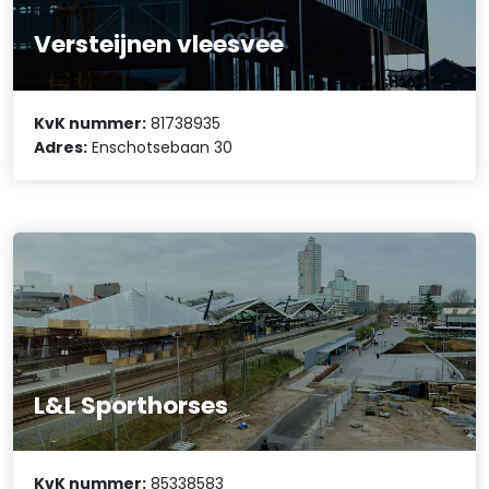
Versteijnen vleesvee
KvK nummer:
81738935
Adres:
Enschotsebaan 30
L&L Sporthorses
KvK nummer:
85338583