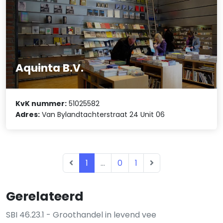
Aquinta B.V.
KvK nummer:
51025582
Adres:
Van Bylandtachterstraat 24 Unit 06
1
...
0
1
Gerelateerd
SBI 46.23.1 - Groothandel in levend vee