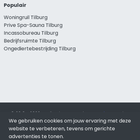
Populair
Woningruil Tilburg
Prive Spa-Sauna Tilburg
Incassobureau Tilburg
Bedrijfsruimte Tilburg
Ongediertebestrijding Tilburg
© 2019 - 2026 Realisatie en SEO door
SEO-bureau
Lion
We gebruiken cookies om jouw ervaring met deze
Internet. Betaal alleen voor bewezen resultaten?
SEO
optimalisatie No Cure No Pay
.
Tilburg
is onderdeel van Lion
website te verbeteren, tevens om gerichte
Internet.
advertenties te tonen.