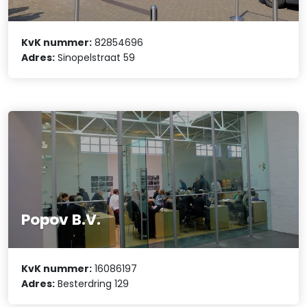
KvK nummer:
82854696
Adres:
Sinopelstraat 59
Popov B.V.
KvK nummer:
16086197
Adres:
Besterdring 129