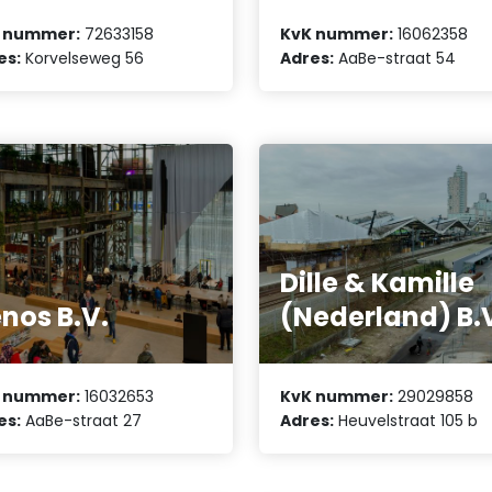
 nummer:
72633158
KvK nummer:
16062358
es:
Korvelseweg 56
Adres:
AaBe-straat 54
Dille & Kamille
nos B.V.
(Nederland) B.
 nummer:
16032653
KvK nummer:
29029858
es:
AaBe-straat 27
Adres:
Heuvelstraat 105 b