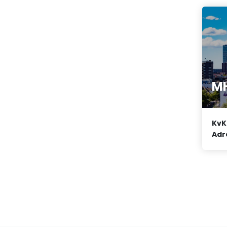
MH
KvK
Adr