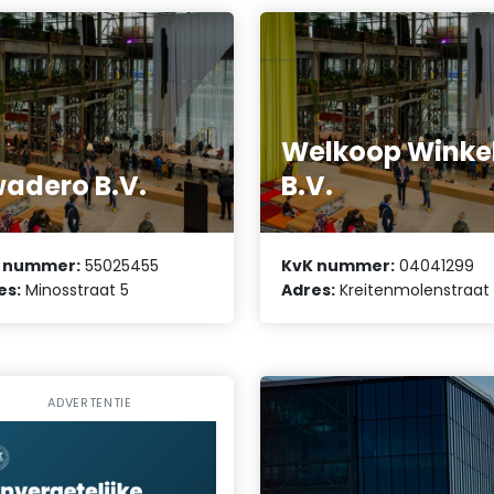
Welkoop Winke
adero B.V.
B.V.
 nummer:
55025455
KvK nummer:
04041299
es:
Minosstraat 5
Adres:
Kreitenmolenstraat 
ADVERTENTIE