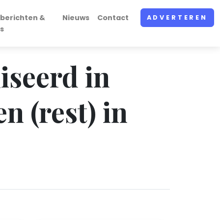
berichten &
Nieuws
Contact
ADVERTEREN
s
iseerd in
n (rest) in