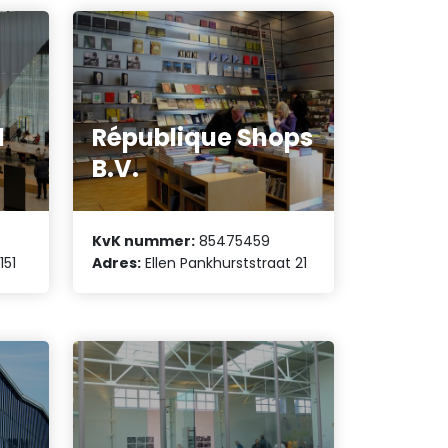
l
République Shops
B.V.
KvK nummer:
85475459
151
Adres:
Ellen Pankhurststraat 21