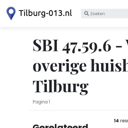
Zoek
op
bedrijfsnaam
of
SBI 47.59.6 -
KvK
nummer
overige huish
Tilburg
Pagina 1
14
res
Gerelateerd