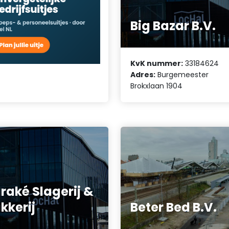
Big Bazar B.V.
KvK nummer:
33184624
Adres:
Burgemeester
Brokxlaan 1904
raké Slagerij &
kkerij
Beter Bed B.V.