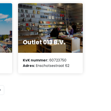
Outlet 013 B.V.
KvK nummer:
60723750
Adres:
Enschotsestraat 62