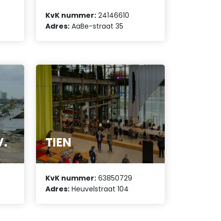
KvK nummer:
24146610
Adres:
AaBe-straat 35
V.
TIEN
KvK nummer:
63850729
Adres:
Heuvelstraat 104