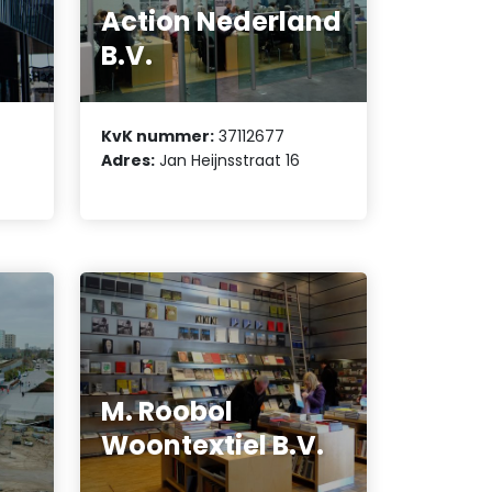
Action Nederland
B.V.
KvK nummer:
37112677
Adres:
Jan Heijnsstraat 16
M. Roobol
Woontextiel B.V.