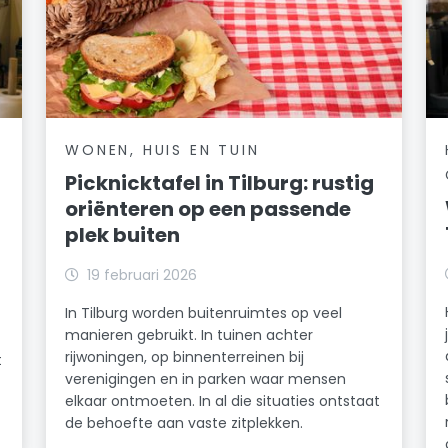
WONEN, HUIS EN TUIN
Picknicktafel in Tilburg: rustig
oriënteren op een passende
plek buiten
19 februari 2026
In Tilburg worden buitenruimtes op veel
manieren gebruikt. In tuinen achter
rijwoningen, op binnenterreinen bij
t
verenigingen en in parken waar mensen
elkaar ontmoeten. In al die situaties ontstaat
de behoefte aan vaste zitplekken.