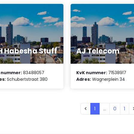
 Habesha Stuff
AJ Telecom
 nummer:
83488057
KvK nummer:
71538917
es:
Schubertstraat 380
Adres:
Wagnerplein 34
1
...
0
1