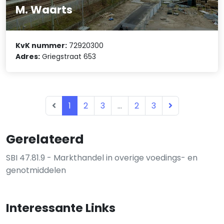
M. Waarts
KvK nummer:
72920300
Adres:
Griegstraat 653
1
2
3
...
2
3
Gerelateerd
SBI 47.81.9 - Markthandel in overige voedings- en
genotmiddelen
Interessante Links