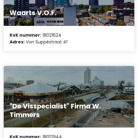
Waarts V.O.F.
KvK nummer:
18021624
Adres:
Von Suppéstraat 41
"De Visspecialist" Firma W.
Timmers
KvK nummer:
18012944