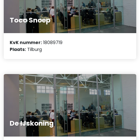
Toco Snoep
KvK nummer:
18089719
Plaats:
Tilburg
De IJskoning