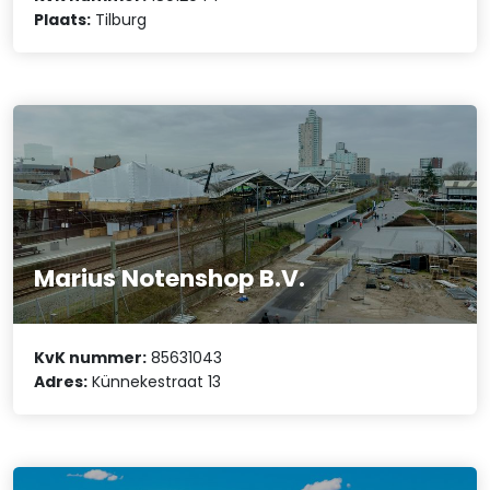
Plaats:
Tilburg
Marius Notenshop B.V.
KvK nummer:
85631043
Adres:
Künnekestraat 13