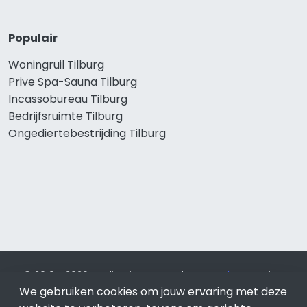
Populair
Woningruil Tilburg
Prive Spa-Sauna Tilburg
Incassobureau Tilburg
Bedrijfsruimte Tilburg
Ongediertebestrijding Tilburg
© 2019 - 2026 Realisatie en SEO door
SEO-bureau
Lion
We gebruiken cookies om jouw ervaring met deze
Internet. Betaal alleen voor bewezen resultaten?
SEO
optimalisatie No Cure No Pay
.
Tilburg
is onderdeel van Lion