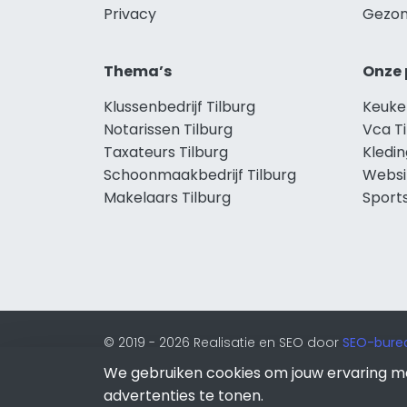
Privacy
Gezon
Thema’s
Onze 
Klussenbedrijf Tilburg
Keuke
Notarissen Tilburg
Vca Ti
Taxateurs Tilburg
Kledin
Schoonmaakbedrijf Tilburg
Websi
Makelaars Tilburg
Sports
© 2019 - 2026 Realisatie en SEO door
SEO-bure
van Lion Internet.
We gebruiken cookies om jouw ervaring m
Beeldcredits
advertenties te tonen.