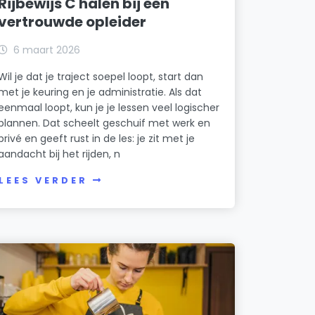
Rijbewijs C halen bij een
vertrouwde opleider
6 maart 2026
Wil je dat je traject soepel loopt, start dan
met je keuring en je administratie. Als dat
eenmaal loopt, kun je je lessen veel logischer
plannen. Dat scheelt geschuif met werk en
privé en geeft rust in de les: je zit met je
aandacht bij het rijden, n
LEES VERDER