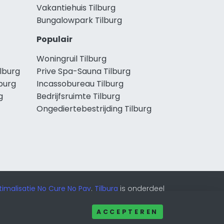
Vakantiehuis Tilburg
Bungalowpark Tilburg
Populair
Woningruil Tilburg
lburg
Prive Spa-Sauna Tilburg
burg
Incassobureau Tilburg
g
Bedrijfsruimte Tilburg
Ongediertebestrijding Tilburg
imalisatie No Cure No Pay
.
Tilburg
is onderdeel
ACCEPTEREN