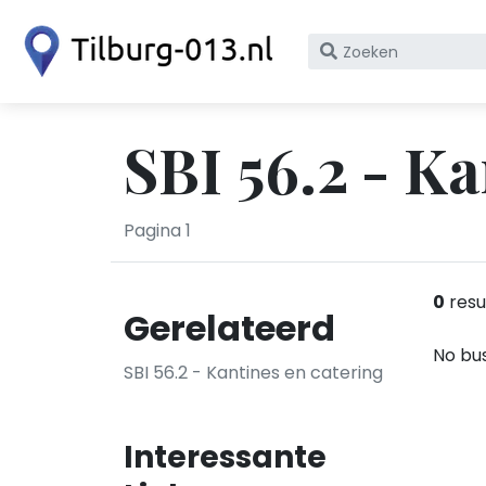
Zoek
op
bedrijfsnaam
of
SBI 56.2 - Ka
KvK
nummer
Pagina 1
0
resu
Gerelateerd
No bus
SBI 56.2 - Kantines en catering
Interessante