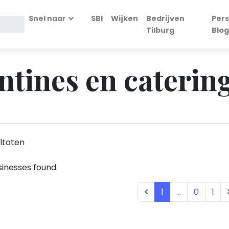
Snel naar
SBI
Wijken
Bedrijven
Pers
Tilburg
Blog
ntines en caterin
ltaten
inesses found.
1
...
0
1