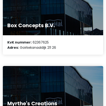
Box Concepts B.V.
KvK nummer:
62367625
Adres:
Goirkekanaaldijk 211 26
Myrthe's Creations