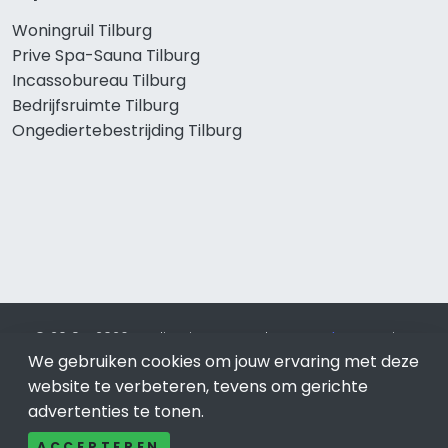
Woningruil Tilburg
Prive Spa-Sauna Tilburg
Incassobureau Tilburg
Bedrijfsruimte Tilburg
Ongediertebestrijding Tilburg
© 2019 - 2026 Realisatie en SEO door
SEO-bureau
Lion
We gebruiken cookies om jouw ervaring met deze
Internet. Betaal alleen voor bewezen resultaten?
SEO
optimalisatie No Cure No Pay
.
Tilburg
is onderdeel van Lion
website te verbeteren, tevens om gerichte
Internet.
advertenties te tonen.
Beeldcredits
ACCEPTEREN