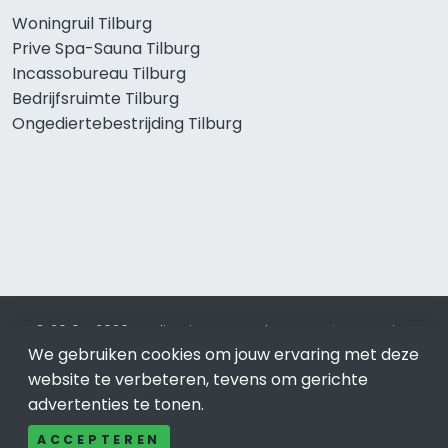
Woningruil Tilburg
Prive Spa-Sauna Tilburg
Incassobureau Tilburg
Bedrijfsruimte Tilburg
Ongediertebestrijding Tilburg
© 2019 - 2026 Realisatie en SEO door
SEO-bureau
Lion
We gebruiken cookies om jouw ervaring met deze
Internet. Betaal alleen voor bewezen resultaten?
SEO
optimalisatie No Cure No Pay
.
Tilburg
is onderdeel van Lion
website te verbeteren, tevens om gerichte
Internet.
advertenties te tonen.
Beeldcredits
ACCEPTEREN