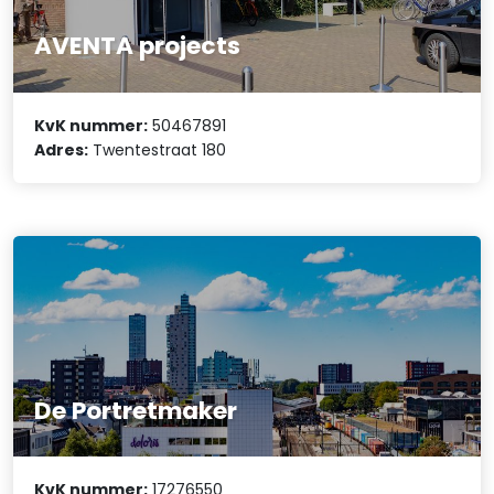
AVENTA projects
KvK nummer:
50467891
Adres:
Twentestraat 180
De Portretmaker
KvK nummer:
17276550