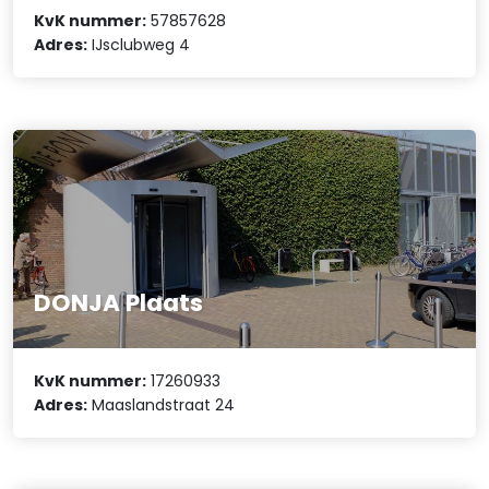
KvK nummer:
57857628
Adres:
IJsclubweg 4
DONJA Plaats
KvK nummer:
17260933
Adres:
Maaslandstraat 24