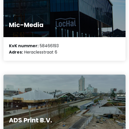
Mic-Media
KvK nummer:
58466193
Adres:
Heraclesstraat 6
ADS Print B.V.