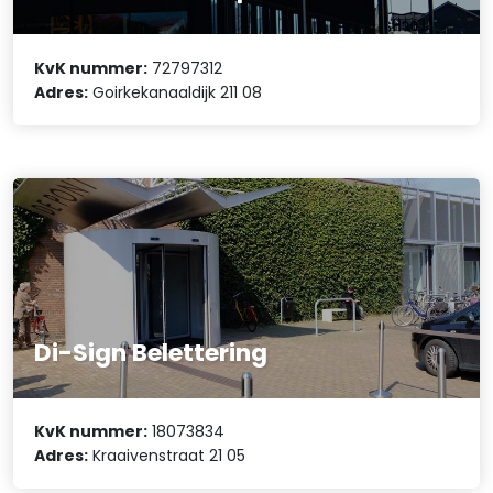
KvK nummer:
72797312
Adres:
Goirkekanaaldijk 211 08
Di-Sign Belettering
KvK nummer:
18073834
Adres:
Kraaivenstraat 21 05