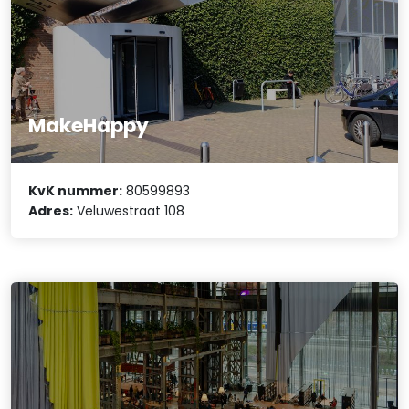
MakeHappy
KvK nummer:
80599893
Adres:
Veluwestraat 108