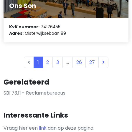
Ons Son
KvK nummer:
74176455
Adres:
Oisterwijksebaan 89
1
2
3
...
26
27
Gerelateerd
SBI 73.11 - Reclamebureaus
Interessante Links
Vraag hier een
link
aan op deze pagina.