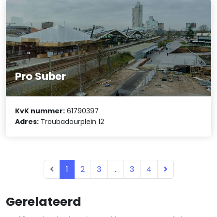
Pro Suber
KvK nummer:
61790397
Adres:
Troubadourplein 12
1
2
3
...
3
4
Gerelateerd