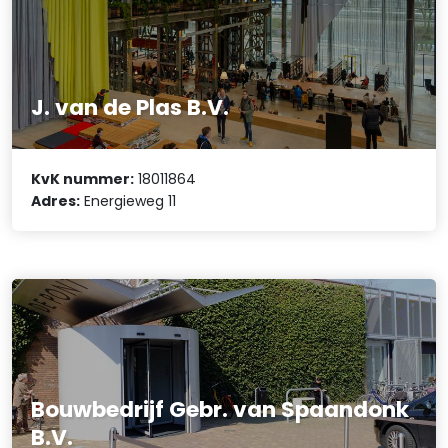
J. van de Plas B.V.
KvK nummer:
18011864
Adres:
Energieweg 11
Bouwbedrijf Gebr. van Spaandonk
B.V.