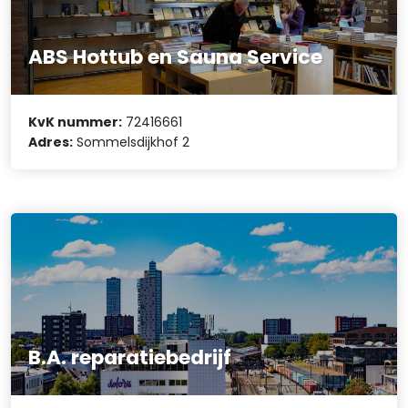
ABS Hottub en Sauna Service
KvK nummer:
72416661
Adres:
Sommelsdijkhof 2
B.A. reparatiebedrijf