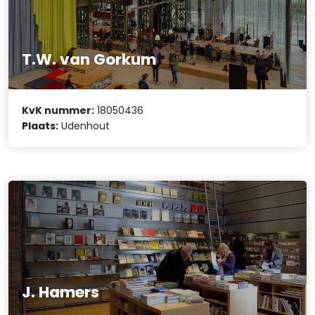
T.W. van Gorkum
KvK nummer:
18050436
Plaats:
Udenhout
J. Hamers