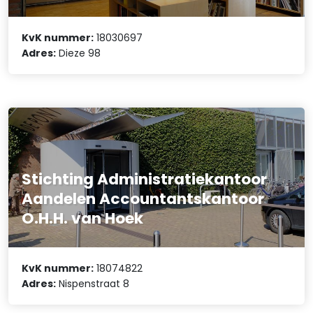
KvK nummer:
18030697
Adres:
Dieze 98
Stichting Administratiekantoor
Aandelen Accountantskantoor
O.H.H. van Hoek
KvK nummer:
18074822
Adres:
Nispenstraat 8