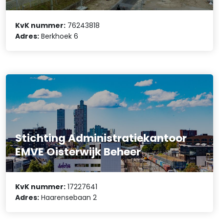
KvK nummer:
76243818
Adres:
Berkhoek 6
Stichting Administratiekantoor
EMVE Oisterwijk Beheer
KvK nummer:
17227641
Adres:
Haarensebaan 2