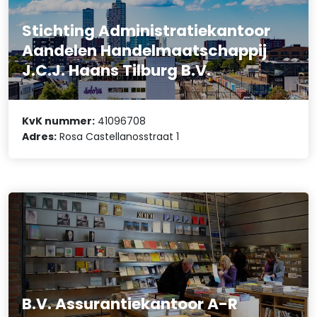
Stichting Administratiekantoor
Aandelen Handelmaatschappij
J.C.J. Haans Tilburg B.V.
KvK nummer:
41096708
Adres:
Rosa Castellanosstraat 1
B.V. Assurantiekantoor A-R