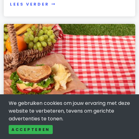
LEES VERDER
We gebruiken cookies om jouw ervaring met deze
WONEN, HUIS EN TUIN
website te verbeteren, tevens om gerichte
Picknicktafel in Tilburg: rustig
advertenties te tonen.
oriënteren op een passende plek
ACCEPTEREN
buiten