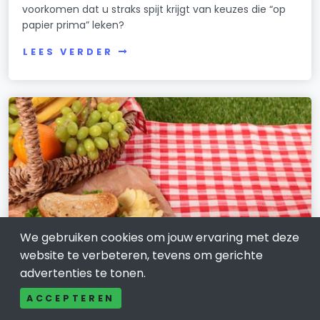
voorkomen dat u straks spijt krijgt van keuzes die “op
papier prima” leken?
LEES VERDER
We gebruiken cookies om jouw ervaring met deze
website te verbeteren, tevens om gerichte
advertenties te tonen.
WONEN, HUIS EN TUIN
ACCEPTEREN
Picknicktafel in Tilburg: rustig