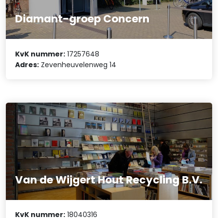
Diamant-groep Concern
KvK nummer:
17257648
Adres:
Zevenheuvelenweg 14
Van de Wijgert Hout Recycling B.V.
KvK nummer:
18040316