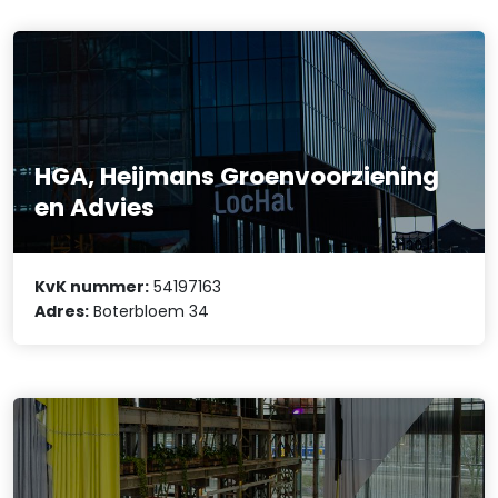
HGA, Heijmans Groenvoorziening
en Advies
KvK nummer:
54197163
Adres:
Boterbloem 34