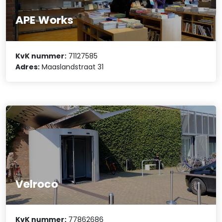
APE Works
KvK nummer:
71127585
Adres:
Maaslandstraat 31
Velroco
KvK nummer:
77862686