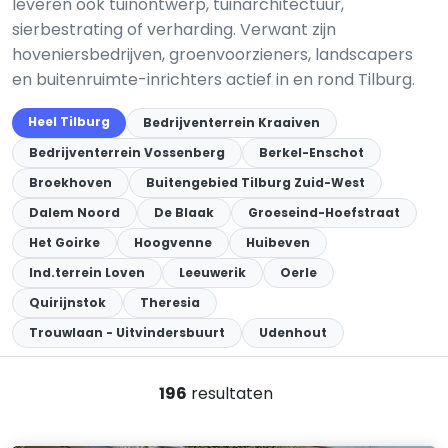
leveren ook tuinontwerp, tuinarchitectuur,
sierbestrating of verharding. Verwant zijn
hoveniersbedrijven, groenvoorzieners, landscapers
en buitenruimte-inrichters actief in en rond Tilburg.
Heel Tilburg
Bedrijventerrein Kraaiven
Bedrijventerrein Vossenberg
Berkel-Enschot
Broekhoven
Buitengebied Tilburg Zuid-West
Dalem Noord
De Blaak
Groeseind-Hoefstraat
Het Goirke
Hoogvenne
Huibeven
Ind.terrein Loven
Leeuwerik
Oerle
Quirijnstok
Theresia
Trouwlaan - Uitvindersbuurt
Udenhout
196
resultaten