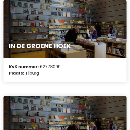
IN DE GROENE HOEK
KvK nummer:
62778099
Plaats:
Tilburg