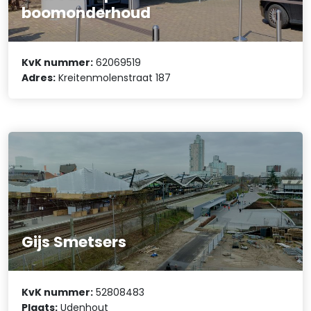
boomonderhoud
KvK nummer:
62069519
Adres:
Kreitenmolenstraat 187
Gijs Smetsers
KvK nummer:
52808483
Plaats:
Udenhout