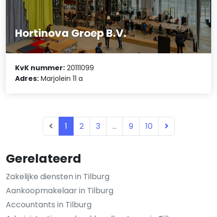
Hortinova Groep B.V.
KvK nummer:
20111099
Adres:
Marjolein 11 a
1
2
3
...
9
10
Gerelateerd
Zakelijke diensten in Tilburg
Aankoopmakelaar in Tilburg
Accountants in Tilburg