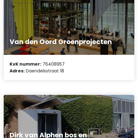
Van den Oord Groenprojecten
KvK nummer:
76408957
Adres:
Daendelsstraat 18
Dirk van Alphen bos en