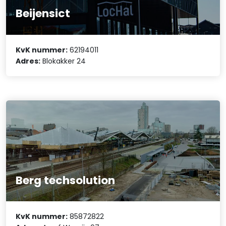
Beijensict
KvK nummer:
62194011
Adres:
Blokakker 24
Berg techsolution
KvK nummer:
85872822