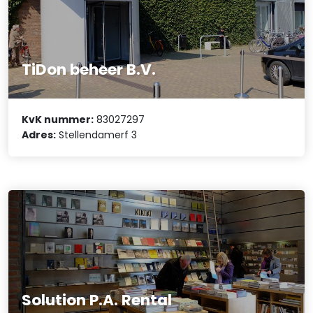
TiDon beheer B.V.
KvK nummer:
83027297
Adres:
Stellendamerf 3
Solution P.A. Rental