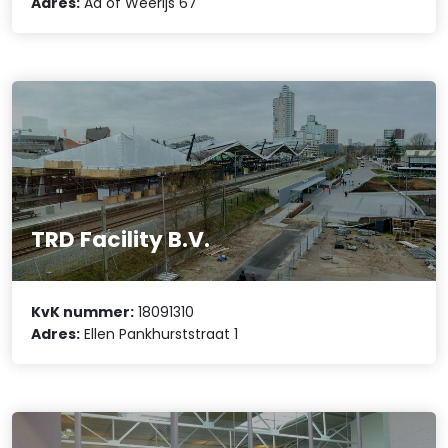
Adres:
Aa of Weerijs 67
TRD Facility B.V.
KvK nummer:
18091310
Adres:
Ellen Pankhurststraat 1