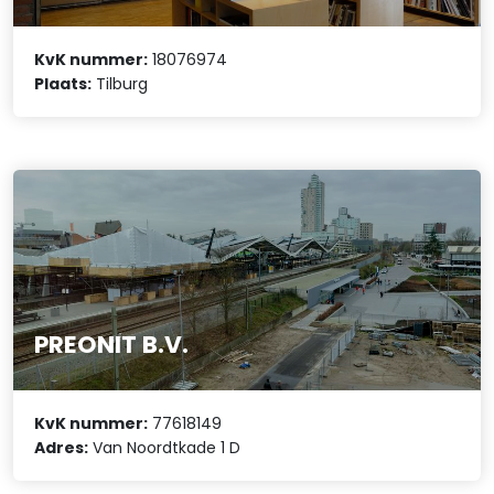
KvK nummer:
18076974
Plaats:
Tilburg
PREONIT B.V.
KvK nummer:
77618149
Adres:
Van Noordtkade 1 D