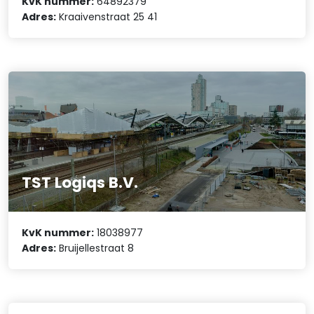
KvK nummer:
64892379
Adres:
Kraaivenstraat 25 41
TST Logiqs B.V.
KvK nummer:
18038977
Adres:
Bruijellestraat 8