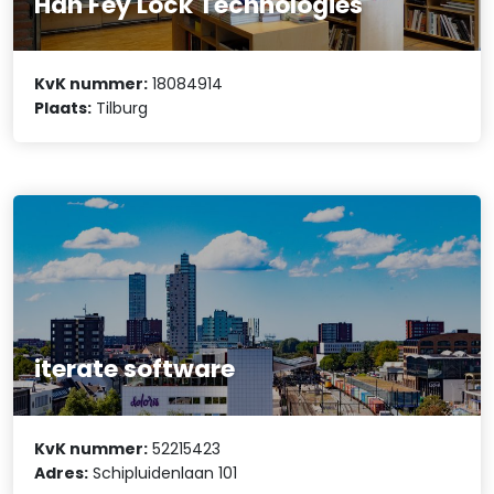
Han Fey Lock Technologies
KvK nummer:
18084914
Plaats:
Tilburg
iterate software
KvK nummer:
52215423
Adres:
Schipluidenlaan 101