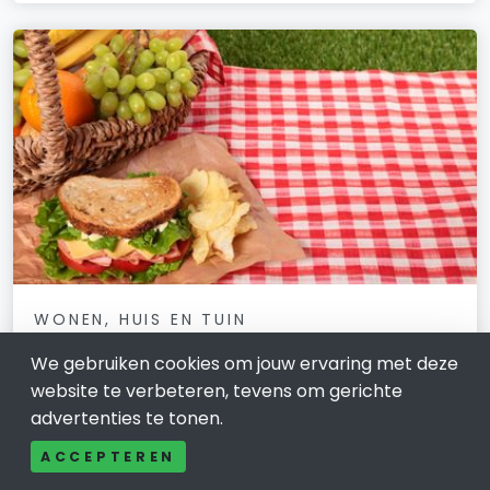
WONEN, HUIS EN TUIN
Picknicktafel in Tilburg: rustig
We gebruiken cookies om jouw ervaring met deze
oriënteren op een passende plek
website te verbeteren, tevens om gerichte
buiten
advertenties te tonen.
19 februari 2026
ACCEPTEREN